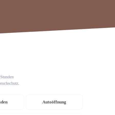
4 Stunden
bruchschutz.
äden
Autoöffnung