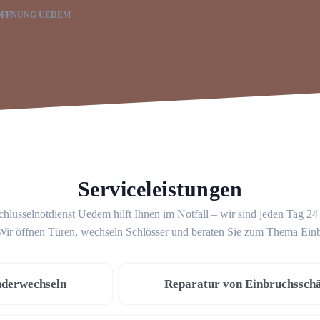
FFNUNG UEDEM
Serviceleistungen
hlüsselnotdienst Uedem hilft Ihnen im Notfall – wir sind jeden Tag 2
 Wir öffnen Türen, wechseln Schlösser und beraten Sie zum Thema Ein
nderwechseln
Reparatur von Einbruchssch